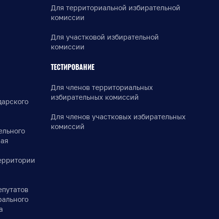
Для территориальной избирательной
комиссии
Для участковой избирательной
комиссии
ТЕСТИРОВАНИЕ
Для членов территориальных
избирательных комиссий
дарского
Для членов участковых избирательных
комиссий
ельного
рая
ерритории
епутатов
рального
а