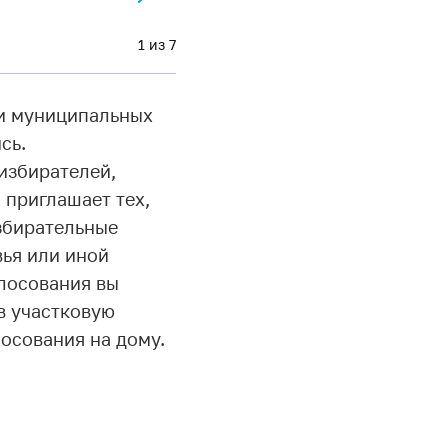
1 из 7
 и муниципальных
сь.
избирателей,
 приглашает тех,
избирательные
вья или иной
лосования вы
в участковую
осования на дому.