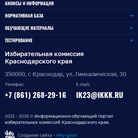
АНОНСЫ И ИНФОРМАЦИЯ
НОРМАТИВНАЯ БАЗА
Законодательство РФ
ОБУЧАЮЩИЕ МАТЕРИАЛЫ
Для окружной избирательной комиссии
Законодательство КК
ТЕСТИРОВАНИЕ
Для членов территориальных избирательных комиссий
Для территориальной избирательной комиссии
Документы ЦИК России
Избирательная комиссия
Краснодарского края
Для членов участковых избирательных комиссий
Для участковой избирательной комиссии
Документы ИККК
350000, г. Краснодар, ул. Гимназическая, 30
Выборы Губернатора Краснодарского края
Телефон:
E-mail:
Выборы депутатов Законодательного Собрания
+7 (861) 268-29-16
IK23@IKKK.RU
Краснодарского края
Муниципальные выборы на территории Краснодарского
края
2021 - 2026 ©
Информационно-обучающий портал
избирательных комиссий Краснодарского края.
Правовые акты по выборам депутатов Государственной
Думы Федерального Собрания РФ восьмого созыва
Создание сайта -
Very-good