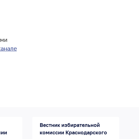
ыми
канале
Вестник избирательной
сии
комиссии Краснодарского