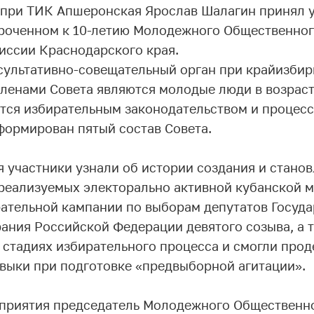
при ТИК Апшеронская Ярослав Шалагин принял у
роченном к 10-летию Молодежного Общественног
иссии Краснодарского края.
ультативно-совещательный орган при крайизбир
Членами Совета являются молодые люди в возрасте
тся избирательным законодательством и процесс
формирован пятый состав Совета.
 участники узнали об истории создания и станов
 реализуемых электорально активной кубанской 
ательной кампании по выборам депутатов Госуд
ания Российской Федерации девятого созыва, а т
 стадиях избирательного процесса и смогли про
авыки при подготовке «предвыборной агитации».
приятия председатель Молодежного Общественно