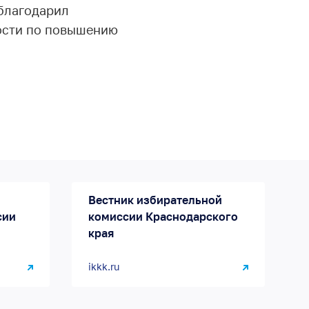
благодарил
ости по повышению
Вестник избирательной
сии
комиссии Краснодарского
края
ikkk.ru