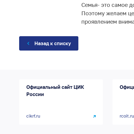
Семья- это самое д
Поэтому желаем цен
проявлением вниман
Назад к списку
Официальный сайт ЦИК
Офиц
России
cikrf.ru
rcoit.ru