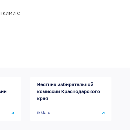
епкими с
Вестник избирательной
сии
комиссии Краснодарского
края
ikkk.ru