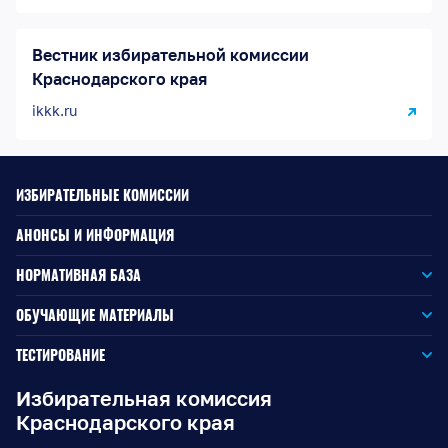
Вестник избирательной комиссии
Краснодарского края
ikkk.ru
ИЗБИРАТЕЛЬНЫЕ КОМИССИИ
АНОНСЫ И ИНФОРМАЦИЯ
НОРМАТИВНАЯ БАЗА
Законодательство РФ
ОБУЧАЮЩИЕ МАТЕРИАЛЫ
Для окружной избирательной комиссии
Законодательство КК
ТЕСТИРОВАНИЕ
Для членов территориальных избирательных комиссий
Для территориальной избирательной комиссии
Документы ЦИК России
Избирательная комиссия
Краснодарского края
Для членов участковых избирательных комиссий
Для участковой избирательной комиссии
Документы ИККК