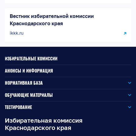
Вестник избирательной комиссии
Краснодарского края
ikkk.ru
ИЗБИРАТЕЛЬНЫЕ КОМИССИИ
АНОНСЫ И ИНФОРМАЦИЯ
НОРМАТИВНАЯ БАЗА
Законодательство РФ
ОБУЧАЮЩИЕ МАТЕРИАЛЫ
Для окружной избирательной комиссии
Законодательство КК
ТЕСТИРОВАНИЕ
Для членов территориальных избирательных комиссий
Для территориальной избирательной комиссии
Документы ЦИК России
Избирательная комиссия
Краснодарского края
Для членов участковых избирательных комиссий
Для участковой избирательной комиссии
Документы ИККК