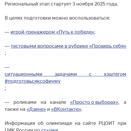
Региональный этап стартует 3 ноября 2025 года.
В целях подготовки можно воспользоваться:
—
игрой-тренажером «Путь к победе»
;
—
тестовыми вопросами в рубрике «Проверь себя»
;
—
ситуационными задачами с хэштегом
#подготовьсяксофиуму
;
— роликами на канале
«Просто о выборах»
, а
также на
«Дзене»
и
«ВКонтакте»
.
Информация об олимпиаде на сайте РЦОИТ при
ЦИК России по
ссылке
.