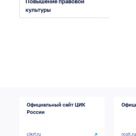
Повышение правовой
культуры
Официальный сайт ЦИК
Офиц
России
cikrf.ru
rcoit.ru